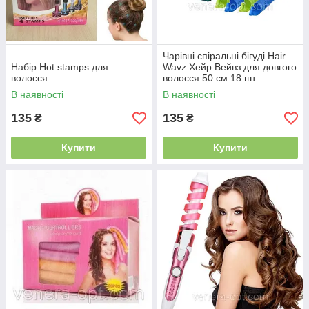
Чарівні спіральні бігуді Hair
Набір Hot stamps для
Wavz Хейр Вейвз для довгого
волосся
волосся 50 см 18 шт
В наявності
В наявності
135
135
₴
₴
Купити
Купити