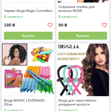
Спіральна плойка для
Чарівні бігуді Magic Curirollers
волосся NOVA
В наявності
В наявності
180
90
₴
₴
Купити
Купити
Бігуді MAGIC LEVERAGE -
Бігуді для самостійного
25см
укладання волосся
В наявності
В наявності