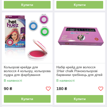
Купити
Купити
Кольорові крейди для
Набір крейд для волосся
волосся 4 кольору, кольорова
1Hair chalk Різнокольорові
пудра для фарбування
барвники гребінець для дітей
волосся Hot Huez
та дорослих (80)
В наявності
В наявності
90
180
₴
₴
Купити
Купити