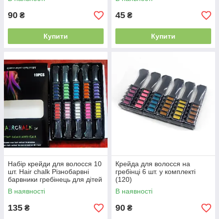
90
45
₴
₴
Купити
Купити
Набір крейди для волосся 10
Крейда для волосся на
шт. Hair chalk Різнобарвні
гребінці 6 шт. у комплекті
барвники гребінець для дітей
(120)
і дорослих (80)
В наявності
В наявності
135
90
₴
₴