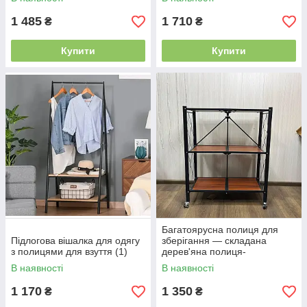
1 485
1 710
₴
₴
Купити
Купити
Багатоярусна полиця для
Підлогова вішалка для одягу
зберігання — складана
з полицями для взуття (1)
дерев'яна полиця-
органайзер для дому та
В наявності
В наявності
офісу 82 х 34 см (1)
1 170
1 350
₴
₴