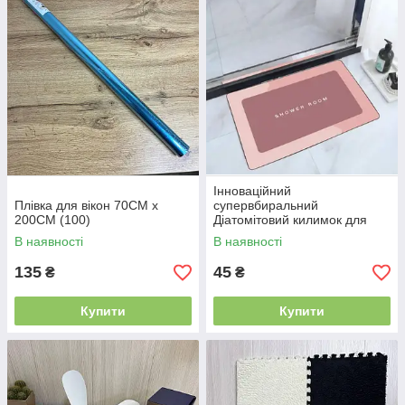
Інноваційний
Плівка для вікон 70CM x
супервбиральний
200CM (100)
Діатомітовий килимок для
ванної 60*40. - рожевий
В наявності
В наявності
135
45
₴
₴
Купити
Купити