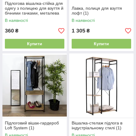
Підлогова вішалка-стійка для
одягу з полицею для взуття й
Лавка, полиця для взуття
бічними гачками, металева
лофт (1)
(16)
В наявності
В наявності
360
1 305
₴
₴
Купити
Купити
Підлоговий вішак-гардероб
Вішалка-стелаж підлога в
Loft System (1)
індустріальному стилі (1)
В наявності
В наявності