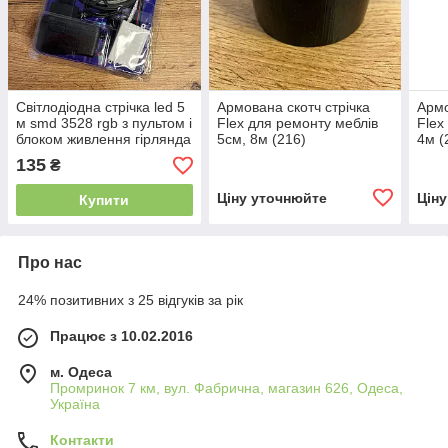
Світлодіодна стрічка led 5
Армована скотч стрічка
Армо
м smd 3528 rgb з пультом і
Flex для ремонту меблів
Flex
блоком живлення гірлянда
5см, 8м (216)
4м (
на клейкій основі
135
₴
Ціну уточнюйте
Цін
Купити
Про нас
24% позитивних з 25 відгуків за рік
Працює з 10.02.2016
м. Одеса
Промринок 7 км, вул. Фабрична, магазин 626, Одеса,
Україна
Контакти