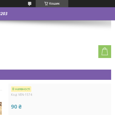
Кошик
3203
В наявності
Код:
VEN-1574
90 ₴