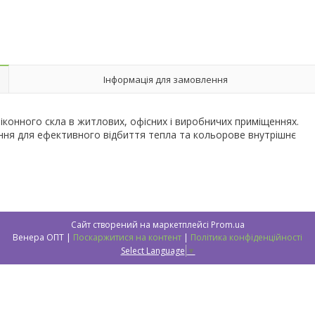
Інформація для замовлення
конного скла в житлових, офісних і виробничих приміщеннях.
ення для ефективного відбиття тепла та кольорове внутрішнє
Сайт створений на маркетплейсі
Prom.ua
Венера ОПТ |
Поскаржитися на контент
|
Політика конфіденційності
Select Language
▼