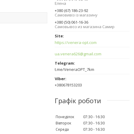
Елена
+380 (67) 186-23-92
Самовивіз із магазину
+380 (50) 061-16-36
Самовывоз из магазина Самир
https://venera-opt.com
ua.venera626@gmail.com
t.me/VeneraOPT_7km
+380678153203
Графік роботи
Понеділок
07:30
16:30
Вівторок
07:30
16:30
Середа
07:30
16:30