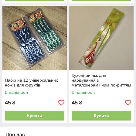
Кухонний ніж для
Набір на 12 універсальних
нарізування з
ножів для фруктів
металокерамічним покриттям
20 см
В наявності
В наявності
45
45
₴
₴
Купити
Купити
Про нас