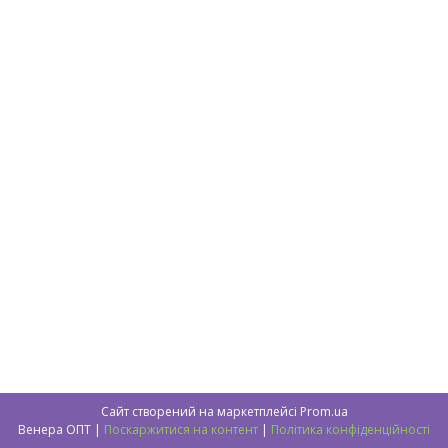
Сайт створений на маркетплейсі
Prom.ua
Венера ОПТ |
Поскаржитися на контент
|
Політика конфіденційності