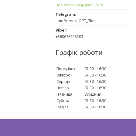
ua.venera626@gmail.com
t.me/VeneraOPT_7km
+380678153203
Графік роботи
Понеділок
07:30
16:30
Вівторок
07:30
16:30
Середа
07:30
16:30
Четвер
07:30
16:30
Пʼятниця
Вихідний
Субота
07:30
16:30
Неділя
07:30
16:30