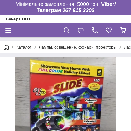
Мінімальне замовлення: 5000 грн.
Viber/
Телеграм
067 815 3203
Венера ОПТ
Каталог
Лампы, освещение, фонари, проекторы
Лаз