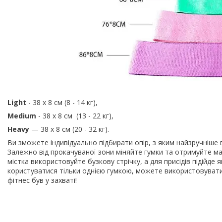
Light
- 38 х 8 см (8 - 14 кг),
Medium
- 38 х 8 см (13 - 22 кг),
Heavy
— 38 х 8 см (20 - 32 кг).
Ви зможете індивідуально підбирати опір, з яким найзручніше
Залежно від прокачуваної зони міняйте гумки та отримуйте ма
містка використовуйте бузкову стрічку, а для присідів підійде я
користуватися тільки однією гумкою, можете використовувати ї
фітнес був у захваті!