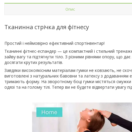
Опис
Тканинна стрічка для фітнесу
Простий і неймовірно ефективний спортінвентар!
Тканинні фітнес-еспандер — це компактний і стильний тренаже
зайву вагу та підтягнути тіло. З різними рівнями опору, що 
досягати крутих результатів.
Завдяки високоякісним матеріалам гумки не ковзають, не скоч
виготовлені з натуральних бавовни та латексу з додаванням ел
тримають форму. На зворотному боці гумки містяться смужки 
одязі та на голому тілі. Тепер ви не будете відвертати увагу