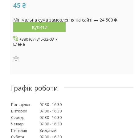
45 ₴
Мінімальна сума замовлення на сайті — 24 500 ₴
Купити
+380 (67) 815-32-03
Елена
Графік роботи
Понеділок
07:30
16:30
Вівторок
07:30
16:30
Середа
07:30
16:30
Четвер
07:30
16:30
Пʼятниця
Вихідний
Субота
07:30
16:30