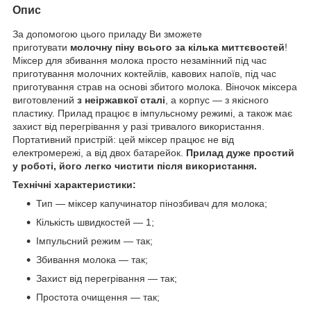
Опис
За допомогою цього приладу Ви зможете
приготувати
молочну піну всього за кілька миттєвостей
!
Міксер для збивання молока просто незамінний під час
приготування молочних коктейлів, кавових напоїв, під час
приготування страв на основі збитого молока. Віночок міксера
виготовлений
з неіржавкої сталі
, а корпус — з якісного
пластику. Прилад працює в імпульсному режимі, а також має
захист від перегрівання у разі тривалого використання.
Портативний пристрій: цей міксер працює не від
електромережі, а від двох батарейок.
Прилад дуже простий
у роботі, його легко чистити після використання.
Технічні характеристики:
Тип — міксер капучинатор пінозбивач для молока;
Кількість швидкостей — 1;
Імпульсний режим — так;
Збивання молока — так;
Захист від перегрівання — так;
Простота очищення — так;