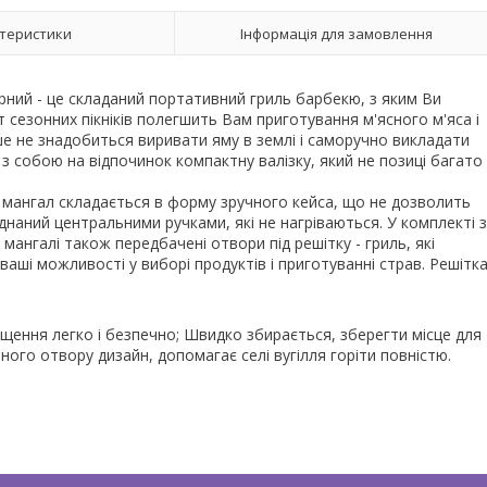
теристики
Інформація для замовлення
орний - це складаний портативний гриль барбекю, з яким Ви
 сезонних пікніків полегшить Вам приготування м'ясного м'яса і
ше не знадобиться виривати яму в землі і саморучно викладати
 собою на відпочинок компактну валізку, який не позиці багато
ам мангал складається в форму зручного кейса, що не дозволить
наний центральними ручками, які не нагріваються. У комплекті з
мангалі також передбачені отвори під решітку - гриль, які
аші можливості у виборі продуктів і приготуванні страв. Решітка
ення легко і безпечно; Швидко збирається, зберегти місце для
ного отвору дизайн, допомагає селі вугілля горіти повністю.