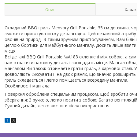
Опис
Харак
Складаний BBQ гриль Mensory Grill Portable, 35 см довжина, ч
зможете приготувати їжу де завгодно. Цей незамінний атрибут
овочів на природі. З таким зручним пристосуванням, Вам біль
цеглою бортики для майбутнього мангалу. Досить лише взяти з
місця.
Всі деталі BBQ Grill Portable №A183 склеплені між собою, а с
вам втратити важливу деталь і заощадить місце. Мангал облад
мангалом Ви також отримаєте грати-гриль, з харчової сталі. У 
дозволяють фіксувати її на двох рівнях, що значно розширить в
гриль складається і легко поміщається всередину мангала.
Особливості мангала:
Поверхня оброблена спеціальним процесом, щоб зробити очищ
зберігання; З ручкою, легко носити з собою; Багато вентиляцій
Сумний дизайн, легко чистити після використання.