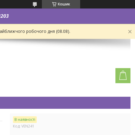
Кошик
3203
найближчого робочого дня (08.08).
В наявності
Код:
VEN241