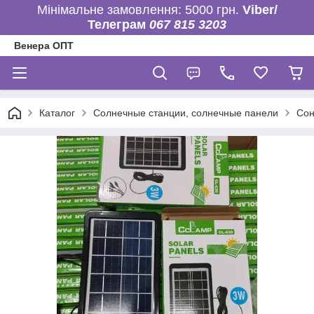
Мінімальне замовлення: 5000 грн.
Viber/
Телеграм
067 815 3203
Венера ОПТ
Каталог
Солнечные станции, солнечные панели
Сон