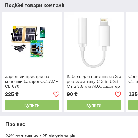
Подібні товари компанії
Зарядний пристрій на
Кабель для навушників S з
Сон
сонячній батареї CCLAMP
роз'ємом типу C 3,5, USB
CL-
CL-670
C на 3,5 мм AUX, адаптер
для навушників Jack J-002
225
90
135
₴
₴
(Білий)
Купити
Купити
Про нас
24% позитивних з 25 відгуків за рік