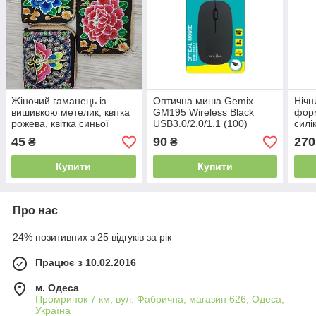
Жіночий гаманець із
Оптична миша Gemix
Нічн
вишивкою метелик, квітка
GM195 Wireless Black
форм
рожева, квітка синьої
USB3.0/2.0/1.1 (100)
силі
Led 
45
90
270
₴
₴
Купити
Купити
Про нас
24% позитивних з 25 відгуків за рік
Працює з 10.02.2016
м. Одеса
Промринок 7 км, вул. Фабрична, магазин 626, Одеса,
Україна