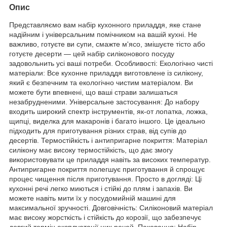
Опис
Представляємо вам набір кухонного приладдя, яке стане
надійним і універсальним помічником на вашій кухні. Не
важливо, готуєте ви супи, смажте м'ясо, змішуєте тісто або
готуєте десерти — цей набір силіконового посуду
задовольнить усі ваші потреби. Особливості: Екологічно чисті
матеріали: Все кухонне приладдя виготовлене із силікону,
який є безпечним та екологічно чистим матеріалом. Ви
можете бути впевнені, що ваші страви залишаться
незабрудненими. Універсальне застосування: До набору
входить широкий спектр інструментів, як-от лопатка, ложка,
щипці, виделка для макаронів і багато іншого. Це ідеально
підходить для приготування різних страв, від супів до
десертів. Термостійкість і антипригарне покриття: Матеріал
силікону має високу термостійкість, що дає змогу
використовувати це приладдя навіть за високих температур.
Антипригарне покриття полегшує приготування й спрощує
процес чищення після приготування. Просто в догляді: Ці
кухонні речі легко миються і стійкі до плям і запахів. Ви
можете навіть мити їх у посудомийній машині для
максимальної зручності. Довговічність: Силіконовий матеріал
має високу жорсткість і стійкість до корозії, що забезпечує
довгий термін експлуатації цих речей. Паковання: Набір