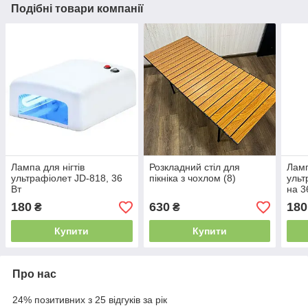
Подібні товари компанії
Лампа для нігтів
Розкладний стіл для
Ламп
ультрафіолет JD-818, 36
пікніка з чохлом (8)
ульт
Вт
на 3
наро
180
630
180
₴
₴
суші
Купити
Купити
Про нас
24% позитивних з 25 відгуків за рік