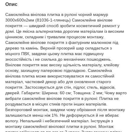
Опис
Самоклейна вінілова плитка в рулоні чорний мармур
3000х600х2мм (81036-1-глянець) Самоклейне вінілове
покриття — швидкий спосіб зробити косметичний ремонт у
домі. Це якісна альтернатива дорогим матеріалам із високим
цінником, складним і тривалим процесом монтажу.
Самоклейне вінілове покриття з фактурним малюнком під
дерево та камінь. Верхній прозорий шар складається з
міцного ПВХ, завдяки цьому плитка має підвищену
зносостійкість і не схильна до механічних пошкоджень.
Вінілове покриття має високу щільність матеріалу, клейову
основу, захищену паперовою підкладкою. Самоклейна
вінілова плитка може використовуватися як самостійний
матеріал, частковий декор або для оновлення старого
покриття. Застосовується для стін, підлог, стель, відкосів,
дверей. Габарити: Ширина: 60 см; Товщина: 2 мм; Чому варто
вибрати самоклейне вінілове покриття в рулоні: Плитка не
роздувається в місцях стиків проти інших матеріалів.
Безпороговий монтаж, завдяки чому обрізання після монтажу
залишаються менш ніж 1%. Не деформується й не вбирає
вологу. Непальний і небезпечний матеріал. Інструкція з
монтажу самоклейної вінілової плитки в рулоні. Монтаж
плитки здійснюється всього за 2 кроки: Зняти захисну плівку.