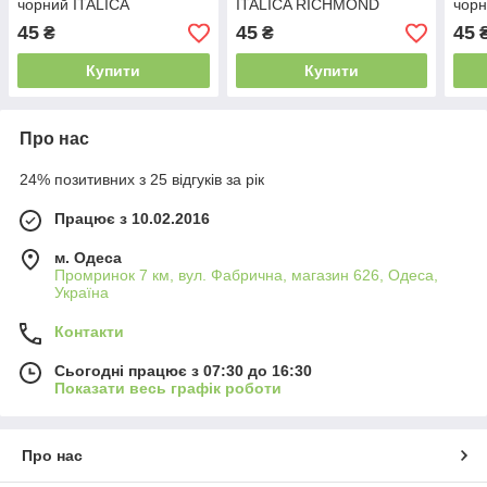
чорний ITALICA
ITALICA RICHMOND
чор
RICHMOND 2Mх0.60M
мармур 5Mх0.60M (80)
(100
45
45
45
₴
₴
Купити
Купити
Про нас
24% позитивних з 25 відгуків за рік
Працює з 10.02.2016
м. Одеса
Промринок 7 км, вул. Фабрична, магазин 626, Одеса,
Україна
Контакти
Сьогодні працює з 07:30 до 16:30
Показати весь графік роботи
Про нас