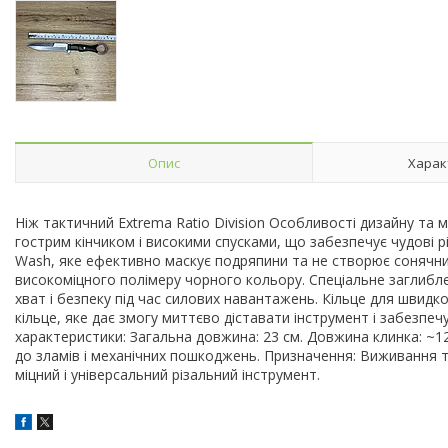
Опис
Харак
Ніж тактичний Extrema Ratio Division Особливості дизайну та 
гострим кінчиком і високими спусками, що забезпечує чудові р
Wash, яке ефективно маскує подряпини та не створює сонячних
високоміцного полімеру чорного кольору. Спеціальне заглибл
хват і безпеку під час силових навантажень. Кільце для швид
кільце, яке дає змогу миттєво діставати інструмент і забезпечу
характеристики: Загальна довжина: 23 см. Довжина клинка: ~12
до зламів і механічних пошкоджень. Призначення: Виживання та
міцний і універсальний різальний інструмент.