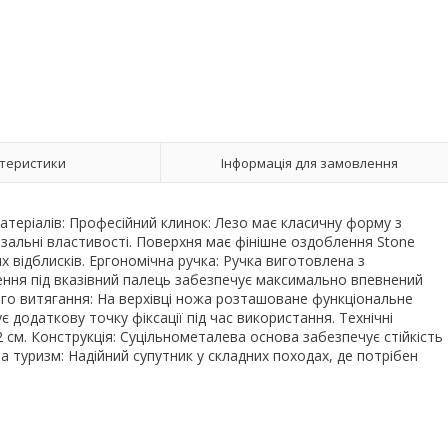
теристики
Інформація для замовлення
матеріалів: Професійний клинок: Лезо має класичну форму з
ізальні властивості. Поверхня має фінішне оздоблення Stone
 відблисків. Ергономічна ручка: Ручка виготовлена з
ення під вказівний палець забезпечує максимально впевнений
кого витягання: На верхівці ножа розташоване функціональне
є додаткову точку фіксації під час використання. Технічні
 см. Конструкція: Суцільнометалева основа забезпечує стійкість
 туризм: Надійний супутник у складних походах, де потрібен