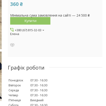
360 ₴
Мінімальна сума замовлення на сайті — 24 500 ₴
Купити
+380 (67) 815-32-03
Елена
Графік роботи
Понеділок
07:30
16:30
Вівторок
07:30
16:30
Середа
07:30
16:30
Четвер
07:30
16:30
Пʼятниця
Вихідний
Субота
07:30
16:30