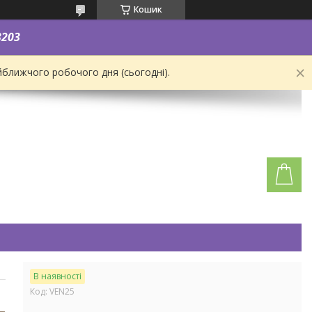
Кошик
3203
йближчого робочого дня (сьогодні).
В наявності
Код:
VEN25