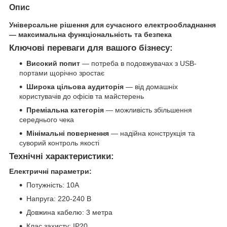
Опис
Універсальне рішення для сучасного електрообладнання
— максимальна функціональність та безпека
Ключові переваги для вашого бізнесу:
Високий попит
— потреба в подовжувачах з USB-
портами щорічно зростає
Широка цільова аудиторія
— від домашніх
користувачів до офісів та майстерень
Преміальна категорія
— можливість збільшення
середнього чека
Мінімальні повернення
— надійна конструкція та
суворий контроль якості
Технічні характеристики:
Електричні параметри:
Потужність: 10A
Напруга: 220-240 В
Довжина кабелю: 3 метра
Клас захисту: IP20