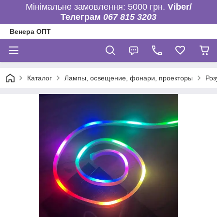
Мінімальне замовлення: 5000 грн.
Viber/
Телеграм
067 815 3203
Венера ОПТ
Каталог
Лампы, освещение, фонари, проекторы
Роз