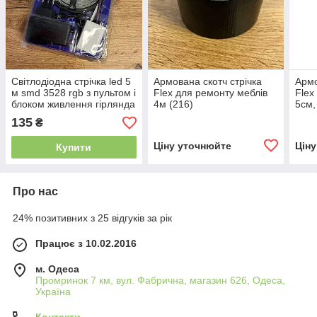
Світлодіодна стрічка led 5
Армована скотч стрічка
Армо
м smd 3528 rgb з пультом і
Flex для ремонту меблів
Flex
блоком живлення гірлянда
4м (216)
5см,
на клейкій основі
135
₴
Ціну уточнюйте
Цін
Купити
Про нас
24% позитивних з 25 відгуків за рік
Працює з 10.02.2016
м. Одеса
Промринок 7 км, вул. Фабрична, магазин 626, Одеса,
Україна