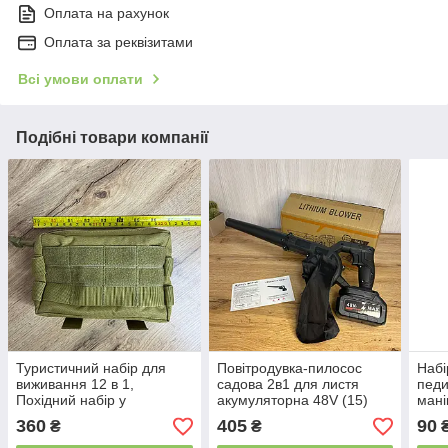
Оплата на рахунок
Оплата за реквізитами
Всі умови оплати
Подібні товари компанії
Туристичний набір для
Повітродувка-пилосос
Набі
виживання 12 в 1,
садова 2в1 для листя
педи
Похідний набір у
акумуляторна 48V (15)
мані
вологозахищеній сумці,
в 1 
360
405
90
₴
₴
набір для військових
футл