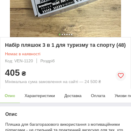
Набір пляшок 3 в 1 для туризму та спорту (48)
Немає в наявності
Код: VEN-1120
Роздріб
405
₴
Мінімальна сума замовлення на сайті — 24 500 ₴
Опис
Характеристики
Доставка
Оплата
Умови п
Опис
Пляшка для багаторазового використання з мотиваційними
підписами - це стильний та практичний аксесуар для тих, хто