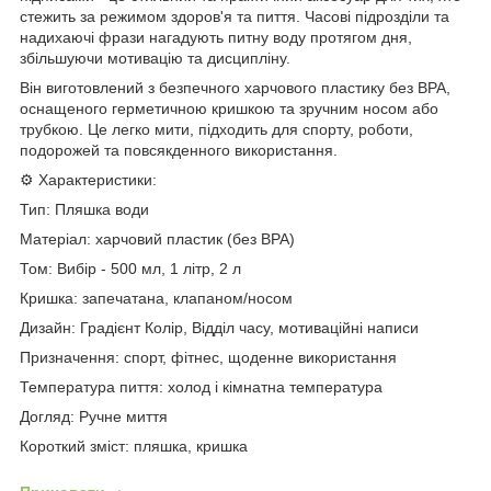
стежить за режимом здоров'я та пиття. Часові підрозділи та
надихаючі фрази нагадують питну воду протягом дня,
збільшуючи мотивацію та дисципліну.
Він виготовлений з безпечного харчового пластику без BPA,
оснащеного герметичною кришкою та зручним носом або
трубкою. Це легко мити, підходить для спорту, роботи,
подорожей та повсякденного використання.
⚙ Характеристики:
Тип: Пляшка води
Матеріал: харчовий пластик (без BPA)
Том: Вибір - 500 мл, 1 літр, 2 л
Кришка: запечатана, клапаном/носом
Дизайн: Градієнт Колір, Відділ часу, мотиваційні написи
Призначення: спорт, фітнес, щоденне використання
Температура пиття: холод і кімнатна температура
Догляд: Ручне миття
Короткий зміст: пляшка, кришка