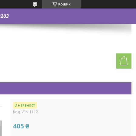
Кошик
3203
В наявності
Код:
VEN-1112
405 ₴