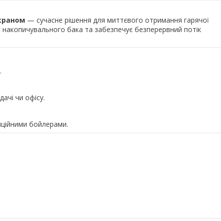
екраном
— сучасне рішення для миттєвого отримання гарячої
є накопичувального бака та забезпечує безперервний потік
.
дачі чи офісу.
иційними бойлерами.