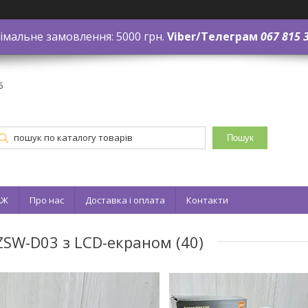
імальне замовлення: 5000 грн.
Viber/Телеграм
067 815 
6
Пошук
АЖ
Про нас
Доставка і оплата
Контакти
SW-D03 з LCD-екраном (40)