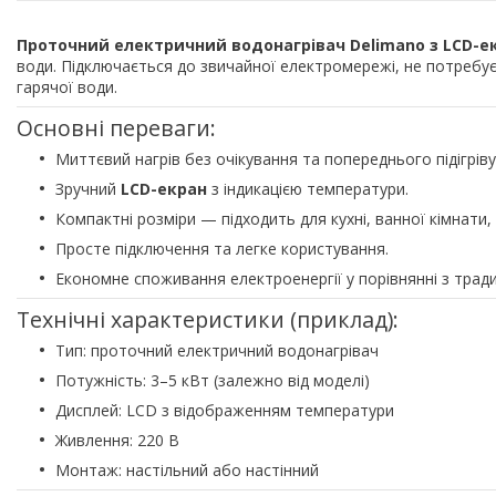
Проточний електричний водонагрівач Delimano з LCD-
води. Підключається до звичайної електромережі, не потребу
гарячої води.
Основні переваги:
Миттєвий нагрів без очікування та попереднього підігріву
Зручний
LCD-екран
з індикацією температури.
Компактні розміри — підходить для кухні, ванної кімнати, 
Просте підключення та легке користування.
Економне споживання електроенергії у порівнянні з трад
Технічні характеристики (приклад):
Тип: проточний електричний водонагрівач
Потужність: 3–5 кВт (залежно від моделі)
Дисплей: LCD з відображенням температури
Живлення: 220 В
Монтаж: настільний або настінний