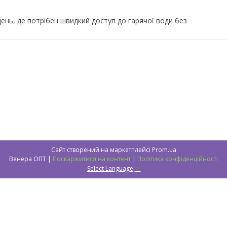
щень, де потрібен швидкий доступ до гарячої води без
Сайт створений на маркетплейсі
Prom.ua
Венера ОПТ |
Поскаржитися на контент
|
Політика конфіденційності
Select Language
▼