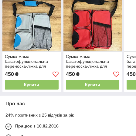
Сумка мама
Сумка мама
Сум
багатофункціональна
багатофункціональна
бага
переноска-ліжка для
переноска-ліжка для
пере
немовлят Baby room (20)
немовлят Baby room (20)
немо
450
450
450
₴
₴
Синій і червоний
Червоно-чорний
біло
Купити
Купити
Про нас
24% позитивних з 25 відгуків за рік
Працює з 10.02.2016