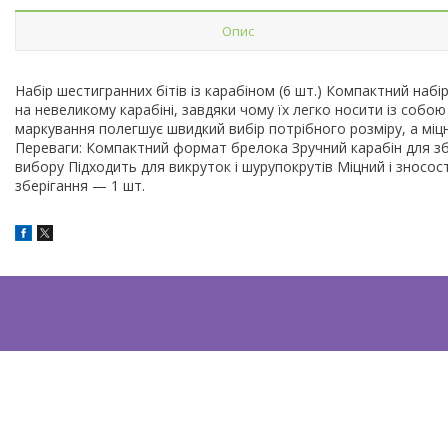
Опис
Набір шестигранних бітів із карабіном (6 шт.) Компактний набі
на невеликому карабіні, завдяки чому їх легко носити із собо
маркування полегшує швидкий вибір потрібного розміру, а міцни
Переваги: Компактний формат брелока Зручний карабін для з
вибору Підходить для викруток і шурупокрутів Міцний і зносос
зберігання — 1 шт.