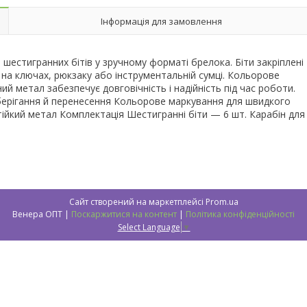
Інформація для замовлення
р шестигранних бітів у зручному форматі брелока. Біти закріплені
ю на ключах, рюкзаку або інструментальній сумці. Кольорове
й метал забезпечує довговічність і надійність під час роботи.
берігання й перенесення Кольорове маркування для швидкого
тійкий метал Комплектація Шестигранні біти — 6 шт. Карабін для
Сайт створений на маркетплейсі
Prom.ua
Венера ОПТ |
Поскаржитися на контент
|
Політика конфіденційності
Select Language
▼