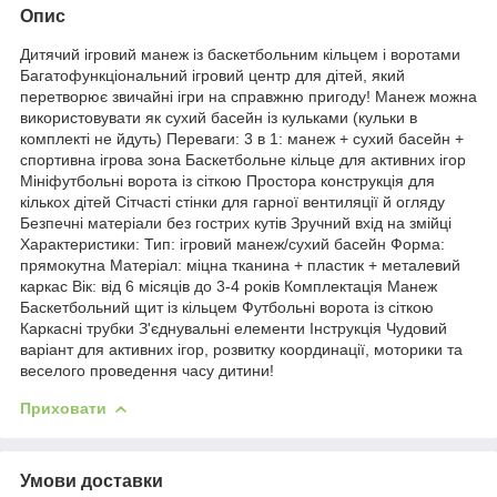
Опис
Дитячий ігровий манеж із баскетбольним кільцем і воротами
Багатофункціональний ігровий центр для дітей, який
перетворює звичайні ігри на справжню пригоду! Манеж можна
використовувати як сухий басейн із кульками (кульки в
комплекті не йдуть) Переваги: 3 в 1: манеж + сухий басейн +
спортивна ігрова зона Баскетбольне кільце для активних ігор
Мініфутбольні ворота із сіткою Простора конструкція для
кількох дітей Сітчасті стінки для гарної вентиляції й огляду
Безпечні матеріали без гострих кутів Зручний вхід на змійці
Характеристики: Тип: ігровий манеж/сухий басейн Форма:
прямокутна Матеріал: міцна тканина + пластик + металевий
каркас Вік: від 6 місяців до 3-4 років Комплектація Манеж
Баскетбольний щит із кільцем Футбольні ворота із сіткою
Каркасні трубки З'єднувальні елементи Інструкція Чудовий
варіант для активних ігор, розвитку координації, моторики та
веселого проведення часу дитини!
Приховати
Умови доставки