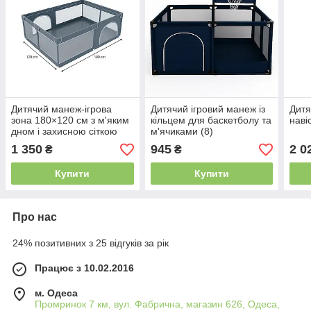
Дитячий манеж-ігрова
Дитячий ігровий манеж із
Дитя
зона 180×120 см з м'яким
кільцем для баскетболу та
наві
дном і захисною сіткою
м'ячиками (8)
1 350
945
2 0
₴
₴
Купити
Купити
Про нас
24% позитивних з 25 відгуків за рік
Працює з 10.02.2016
м. Одеса
Промринок 7 км, вул. Фабрична, магазин 626, Одеса,