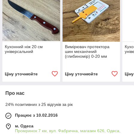
Кухонний ніж 20 см
Вимірювач протектора
Кухо
універсальний
шин механічний
унів
(глибиномір) 0-20 мм
(1000)
Ціну уточнюйте
Ціну уточнюйте
Цін
Про нас
24% позитивних з 25 відгуків за рік
Працює з 10.02.2016
м. Одеса
Промринок 7 км, вул. Фабрична, магазин 626, Одеса,