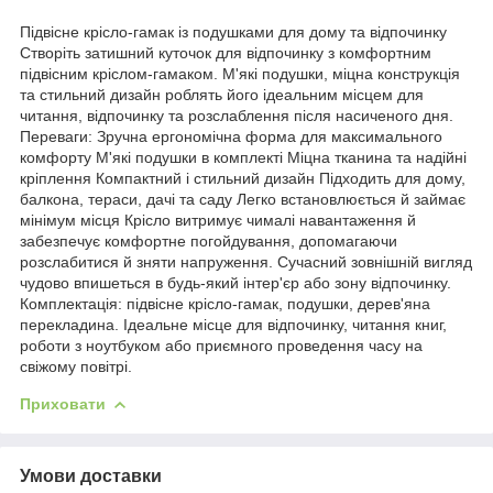
Підвісне крісло-гамак із подушками для дому та відпочинку
Створіть затишний куточок для відпочинку з комфортним
підвісним кріслом-гамаком. М'які подушки, міцна конструкція
та стильний дизайн роблять його ідеальним місцем для
читання, відпочинку та розслаблення після насиченого дня.
Переваги: Зручна ергономічна форма для максимального
комфорту М'які подушки в комплекті Міцна тканина та надійні
кріплення Компактний і стильний дизайн Підходить для дому,
балкона, тераси, дачі та саду Легко встановлюється й займає
мінімум місця Крісло витримує чималі навантаження й
забезпечує комфортне погойдування, допомагаючи
розслабитися й зняти напруження. Сучасний зовнішній вигляд
чудово впишеться в будь-який інтер'єр або зону відпочинку.
Комплектація: підвісне крісло-гамак, подушки, дерев'яна
перекладина. Ідеальне місце для відпочинку, читання книг,
роботи з ноутбуком або приємного проведення часу на
свіжому повітрі.
Приховати
Умови доставки