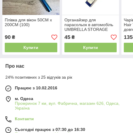
Плівка для вікон 50CM x
Органайзер для
Чарі
200CM (100)
парасольок в автомобіль
Hair
UMBRELLA STORAGE
довг
BAG HANGING
шт
90
45
135
₴
₴
Купити
Купити
Про нас
24% позитивних з 25 відгуків за рік
Працює з 10.02.2016
м. Одеса
Промринок 7 км, вул. Фабрична, магазин 626, Одеса,
Україна
Контакти
Сьогодні працює з 07:30 до 16:30