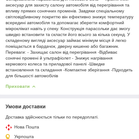
аксесуар для захисту салону автомобіля від перегрівання та
впливу прямих сонячних променів. Завдяки спеціальному
світловідбивному покриттю він ефективно знижує температуру
всередині автомобіля та допомагає зберегти комфортний
мікроклімат навіть у спеку. Конструкція парасольки дає змогу
швидко встановити та скласти його всього за кілька секунд. У
складеному вигляді аксесуар займає мінімум місця й легко
поміщається в бардачок, дверну кишеню або багажник.
Переваги: - Захищає салон від перегрівання -Відбиває
сонячні промені й ультрафіолет - Знижує нагрівання
кермового колеса та приладової панелі -Швидке
встановлення та складання -Компактне зберігання -Підходить
для більшості автомобілів
Приховати
Умови доставки
Доставка здійснюється тільки по передоплаті.
Нова Пошта
Укрпошта