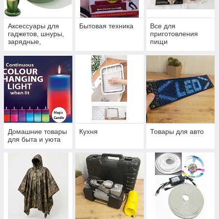
Аксессуары для
Бытовая техника
Все для
гаджетов, шнуры,
приготовления
зарядные,
пищи
штативы,
подставки
Домашние товары
Кухня
Товары для авто
для быта и уюта