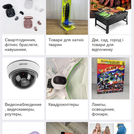
Смартгодинник,
Товари для хатніх
Дім, сад, город і
фітнес браслети,
тварин
товари для
навушники,
відпочинку
портативні
колонки
Видеонаблюдение
Квадрокоптеры
Лампы,
, видеокамеры,
освещение,
роутеры,
фонари,
сигнализация, TV,
проекторы
оптика