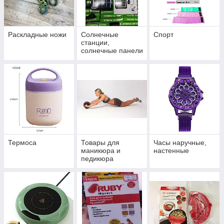
Раскладные ножи
Солнечные
Спорт
станции,
солнечные панели
Термоса
Товары для
Часы наручные,
маникюра и
настенные
педикюра