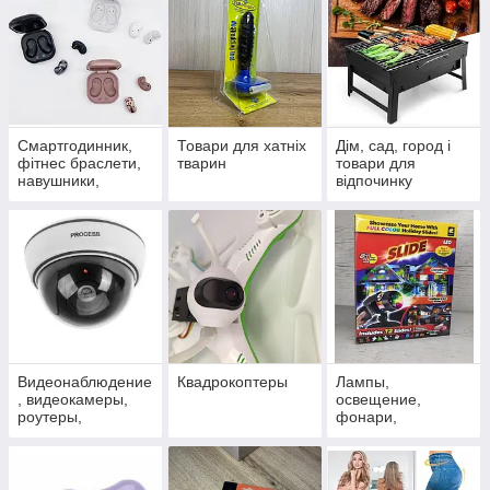
Смартгодинник,
Товари для хатніх
Дім, сад, город і
фітнес браслети,
тварин
товари для
навушники,
відпочинку
портативні
колонки
Видеонаблюдение
Квадрокоптеры
Лампы,
, видеокамеры,
освещение,
роутеры,
фонари,
сигнализация, TV,
проекторы
оптика