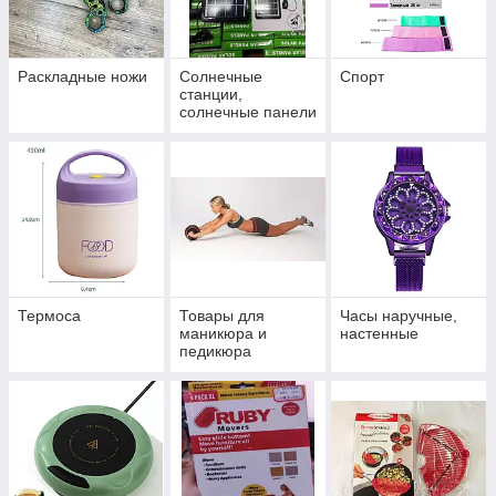
Раскладные ножи
Солнечные
Спорт
станции,
солнечные панели
Термоса
Товары для
Часы наручные,
маникюра и
настенные
педикюра