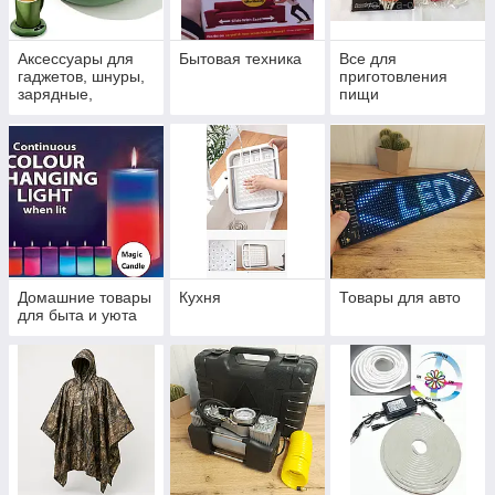
Аксессуары для
Бытовая техника
Все для
гаджетов, шнуры,
приготовления
зарядные,
пищи
штативы,
подставки
Домашние товары
Кухня
Товары для авто
для быта и уюта