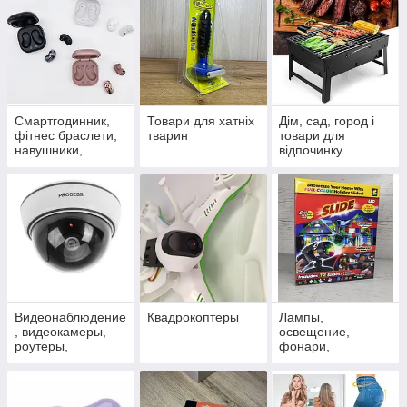
Смартгодинник,
Товари для хатніх
Дім, сад, город і
фітнес браслети,
тварин
товари для
навушники,
відпочинку
портативні
колонки
Видеонаблюдение
Квадрокоптеры
Лампы,
, видеокамеры,
освещение,
роутеры,
фонари,
сигнализация, TV,
проекторы
оптика