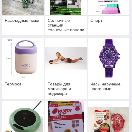
Раскладные ножи
Солнечные
Спорт
станции,
солнечные панели
Термоса
Товары для
Часы наручные,
маникюра и
настенные
педикюра