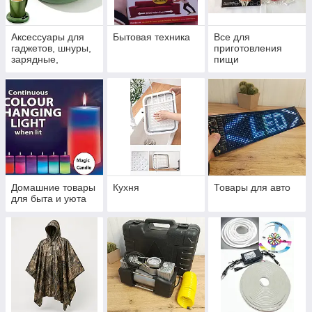
Аксессуары для
Бытовая техника
Все для
гаджетов, шнуры,
приготовления
зарядные,
пищи
штативы,
подставки
Домашние товары
Кухня
Товары для авто
для быта и уюта