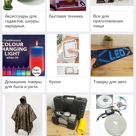
Аксессуары для
Бытовая техника
Все для
гаджетов, шнуры,
приготовления
зарядные,
пищи
штативы,
подставки
Домашние товары
Кухня
Товары для авто
для быта и уюта