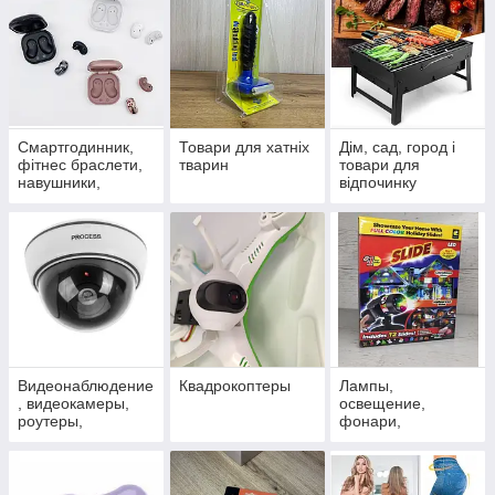
Смартгодинник,
Товари для хатніх
Дім, сад, город і
фітнес браслети,
тварин
товари для
навушники,
відпочинку
портативні
колонки
Видеонаблюдение
Квадрокоптеры
Лампы,
, видеокамеры,
освещение,
роутеры,
фонари,
сигнализация, TV,
проекторы
оптика