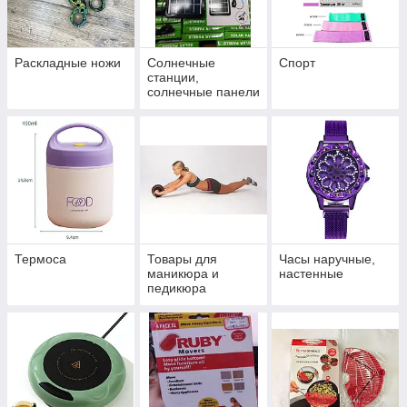
Раскладные ножи
Солнечные
Спорт
станции,
солнечные панели
Термоса
Товары для
Часы наручные,
маникюра и
настенные
педикюра