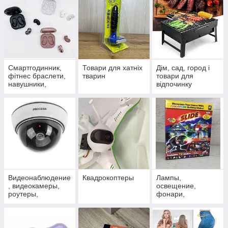
Смартгодинник,
Товари для хатніх
Дім, сад, город і
фітнес браслети,
тварин
товари для
навушники,
відпочинку
портативні
колонки
Видеонаблюдение
Квадрокоптеры
Лампы,
, видеокамеры,
освещение,
роутеры,
фонари,
сигнализация, TV,
проекторы
оптика