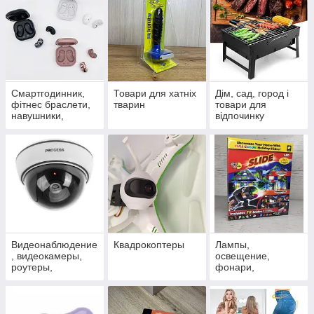
Смартгодинник,
Товари для хатніх
Дім, сад, город і
фітнес браслети,
тварин
товари для
навушники,
відпочинку
портативні
колонки
Видеонаблюдение
Квадрокоптеры
Лампы,
, видеокамеры,
освещение,
роутеры,
фонари,
сигнализация, TV,
проекторы
оптика