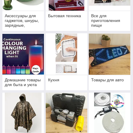
Аксессуары для
Бытовая техника
Все для
гаджетов, шнуры,
приготовления
зарядные,
пищи
штативы,
подставки
Домашние товары
Кухня
Товары для авто
для быта и уюта