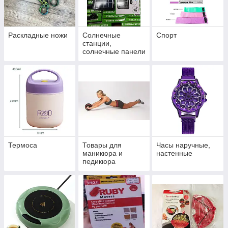
Раскладные ножи
Солнечные
Спорт
станции,
солнечные панели
Термоса
Товары для
Часы наручные,
маникюра и
настенные
педикюра