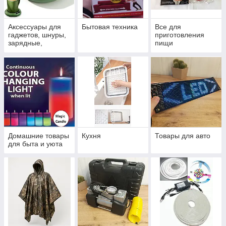
Аксессуары для
Бытовая техника
Все для
гаджетов, шнуры,
приготовления
зарядные,
пищи
штативы,
подставки
Домашние товары
Кухня
Товары для авто
для быта и уюта