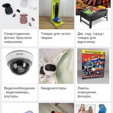
Смартгодинник,
Товари для хатніх
Дім, сад, город і
фітнес браслети,
тварин
товари для
навушники,
відпочинку
портативні
колонки
Видеонаблюдение
Квадрокоптеры
Лампы,
, видеокамеры,
освещение,
роутеры,
фонари,
сигнализация, TV,
проекторы
оптика