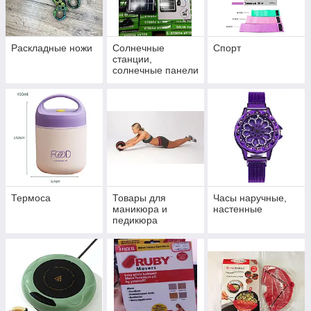
Раскладные ножи
Солнечные
Спорт
станции,
солнечные панели
Термоса
Товары для
Часы наручные,
маникюра и
настенные
педикюра